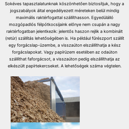
Sokéves tapasztalatunknak köszönhetően biztosítjuk, hogy a
jogszabályok által engedélyezett méreteken belül mindig
maximális raktérfogattal szállíthasson. Egyedülálló
mozgópadlós félpótkocsijaink előnye nem csupán a nagy
raktérfogatban jelentkezik: jelentős haszon rejlik a kombinált
(retúr) szállítás lehetőségében is. Ha például fűrészport szállít
egy forgácslap-üzembe, a visszaúton elszállíthatja a kész
forgácslapokat. Vagy papírüzem esetében az odaúton
szállíthat faforgácsot, a visszaúton pedig elszállíthatja az
elkészült papírtekercseket. A lehetőségek száma végtelen.