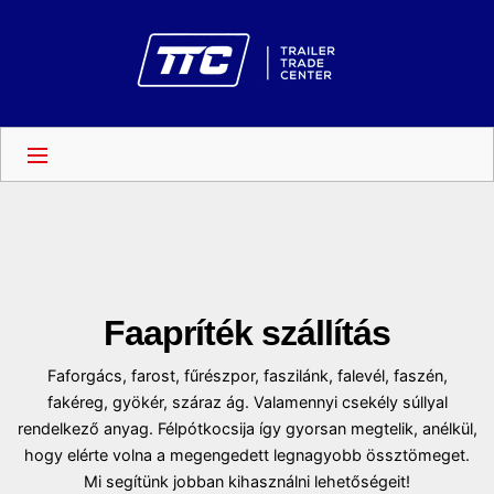
Faapríték szállítás
Faforgács, farost, fűrészpor, faszilánk, falevél, faszén,
fakéreg, gyökér, száraz ág. Valamennyi csekély súllyal
rendelkező anyag. Félpótkocsija így gyorsan megtelik, anélkül,
hogy elérte volna a megengedett legnagyobb össztömeget.
Mi segítünk jobban kihasználni lehetőségeit!