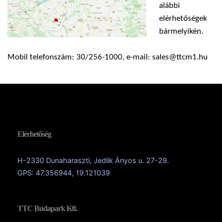
alábbi
elérhetőségek
bármelyikén.
Mobil telefonszám: 30/256-1000, e-mail: sales@ttcm1.hu
Elérhetőség
H-2330 Dunaharaszti, Jedlik Ányos u. 27-29.
GPS: 47.356944, 19.121039
TTC Budapark Kft.