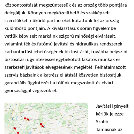
központosítását megszüntessük és az ország több pontjára
delegáljuk. Könnyen megközelíthető és szakképzett
szerelőkkel működő partnereket kutattunk fel az ország
különböző pontjain. A kiválasztásuk során figyelembe
vettük képviselt márkáink szigorú minőségi elvárásait,
valamint fék és futómű javítási és hidraulikus rendszerek
karbantartási lehetőségének biztosítását, továbbá helyszíni
biztosítási ügyintézéssel egybekötött lakatos munkák és
szerkezeti javítások elvégzésének meglétét. Felhatalmazott
szerviz bázisaink alkatrész ellátását közvetlen biztosítjuk,
garanciális ügyintézést a tőlünk megszokott és elvárt
gyorsasággal végezzük el.
Javítási igényeit
kérjük jelezze
Szabó
Tamásnak az